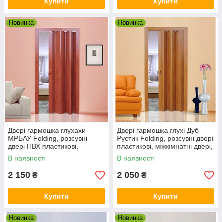
Купити
Купити
Новинка
Новинка
Двері гармошка глухахи
Двері гармошка глухі Дуб
МРБАУ Folding, розсувні
Рустик Folding, розсувні двері
двері ПВХ пластикові,
пластикові, міжкімнатні двері,
міжкімнатні двері, приховані,
приховані, складані
В наявності
В наявності
складані
2 150
2 050
₴
₴
Купити
Купити
Новинка
Новинка