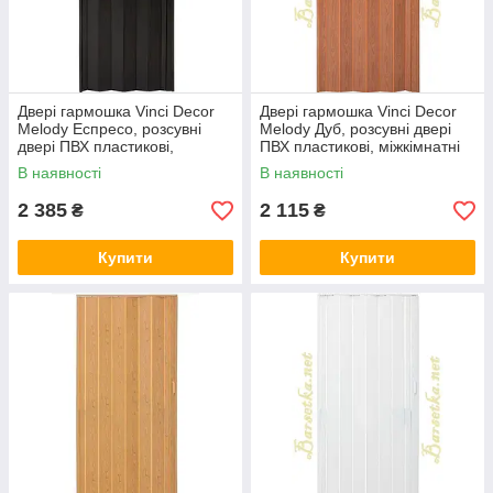
Двері гармошка Vinci Decor
Двері гармошка Vinci Decor
Melody Еспресо, розсувні
Melody Дуб, розсувні двері
двері ПВХ пластикові,
ПВХ пластикові, міжкімнатні
міжкімнатні двері, складані
двері, приховані, складані
В наявності
В наявності
2 385
2 115
₴
₴
Купити
Купити