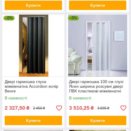
Купити
Купити
–5%
–5%
Двері гармошка глуха
Двері гармошка 100 см глухі
міжкімнатна Accordion колір
Ясен ширина розсувні двері
Венге
ПВХ пластикові міжкімнатні
двері складані метр
В наявності
В наявності
2 327,50
3 510,25
₴
₴
2 450 ₴
3 695 ₴
Купити
Купити