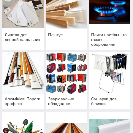
Лиштва для
Плінтус
Плити настільні та
дверей нащільник
газове
оборювання
Алюмінієві Пороги,
Зварювальне
Сушарки для
профілю
обладнання
білизни