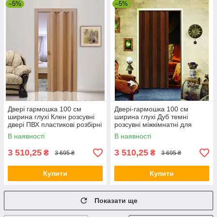
–5%
–5%
Двері гармошка 100 см
Двері-гармошка 100 см
ширина глухі Клен розсувні
ширина глухі Дуб темні
двері ПВХ пластикові розбірні
розсувні міжкімнатні для
міжкімнатні двері метрові
душових, коморі метрові
В наявності
В наявності
3 510,25
3 510,25
₴
₴
3 695 ₴
3 695 ₴
Купити
Купити
Показати ще