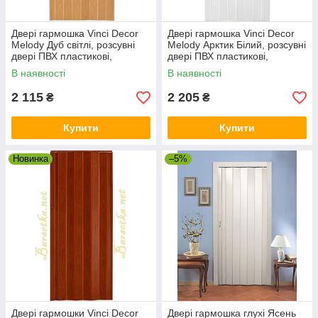
Двері гармошка Vinci Decor
Двері гармошка Vinci Decor
Melody Дуб світлі, розсувні
Melody Арктик Білий, розсувні
двері ПВХ пластикові,
двері ПВХ пластикові,
міжкімнатні двері, складані
міжкімнатні двері, приховані
В наявності
В наявності
2 115
2 205
₴
₴
Купити
Купити
Новинка
–5%
Двері гармошки Vinci Decor
Двері гармошка глухі Ясень