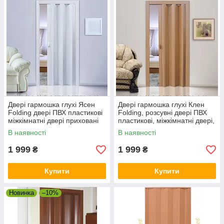
Двері гармошка глухі Ясен
Двері гармошка глухі Клен
Folding двері ПВХ пластикові
Folding, розсувні двері ПВХ
міжкімнатні двері приховані
пластикові, міжкімнатні двері,
складні
приховані, складані
В наявності
В наявності
1 999
1 999
₴
₴
Купити
Купити
Новинка
–10%