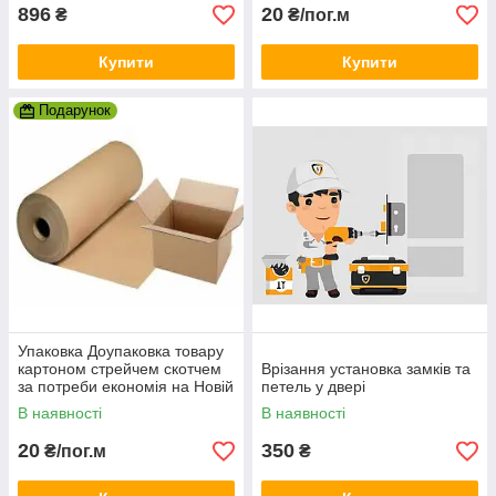
896
20
₴
₴/пог.м
Купити
Купити
Подарунок
Упаковка Доупаковка товару
картоном стрейчем скотчем
Врізання установка замків та
за потреби економія на Новій
петель у двері
Пошті понад 50%
В наявності
В наявності
20
350
₴/пог.м
₴