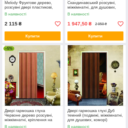
Melody Фруктове дерево,
Скандинавський розсувні,
розсувні двері пластикові,
міжкімнатні, для душових,
міжкімнатні двері, складані
комор
В наявності
В наявності
2 115
1 947,50
₴
₴
2 050 ₴
Купити
Купити
–5%
Двері гармошка глуха
Двері гармошка глухі Дуб
Червоне дерево розсувні,
темний (подвижі, міжкімнатні,
міжкімнатні, кріплення на
для душових, коморі)
коліщатках та магнітах
В наявності
В наявності