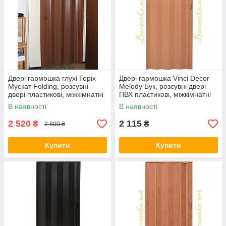
Двері гармошка глухі Горіх
Двері гармошка Vinci Decor
Мускат Folding, розсувні
Melody Бук, розсувні двері
двері пластикові, міжкімнатні
ПВХ пластикові, міжкімнатні
двері, приховані, складані
двері, приховані, складані
В наявності
В наявності
2 520
2 115
₴
₴
2 800 ₴
Купити
Купити