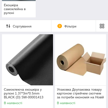
Екошкіра
самоклейна в
рулоні
Сортування
0
Фільтри
Самоклеюча екошкіра у
Упаковка Доупаковка товару
рулоні 1.37*3m*0.5mm
картоном стрейчем скотчем
BLACK (D) SW-00001413
за потреби економія на Новій
Пошті понад 50%
В наявності
В наявності