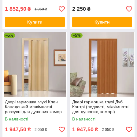
1 852,50
2 250
₴
₴
1 950 ₴
Купити
Купити
–5%
–5%
Двері гармошка глухі Клен
Двері гармошка глухі Дуб
Канадський міжкімнатні
Кантрі (подвисті, міжкімнатні,
розсувні для душових комор.
для душових, коморі)
В наявності
В наявності
1 947,50
1 947,50
₴
₴
2 050 ₴
2 050 ₴