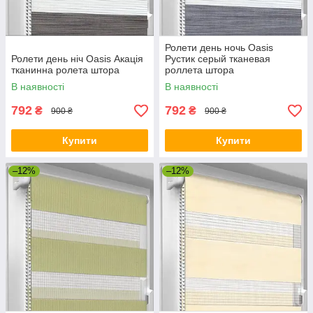
Ролети день ночь Oasis
Ролети день ніч Oasis Акація
Рустик серый тканевая
тканинна ролета штора
роллета штора
В наявності
В наявності
792
792
₴
₴
900 ₴
900 ₴
Купити
Купити
–12%
–12%