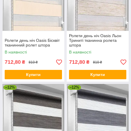
Ролети день ніч Oasis Льон
Ролети день ніч Oasis Бісквіт
Триниті тканинна ролета
тканинний ролет штора
штора
В наявності
В наявності
712,80
712,80
₴
₴
810 ₴
810 ₴
Купити
Купити
–12%
–12%