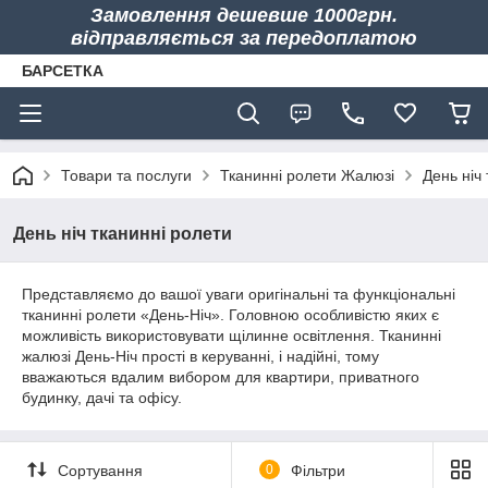
Замовлення дешевше 1000грн.
відправляється за передоплатою
БАРСЕТКА
Товари та послуги
Тканинні ролети Жалюзі
День ніч
День ніч тканинні ролети
Представляємо до вашої уваги оригінальні та функціональні
тканинні ролети «День-Ніч». Головною особливістю яких є
можливість використовувати щілинне освітлення. Тканинні
жалюзі День-Ніч прості в керуванні, і надійні, тому
вважаються вдалим вибором для квартири, приватного
будинку, дачі та офісу.
Сортування
0
Фільтри