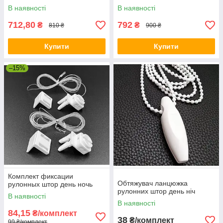
В наявності
В наявності
712,80
792
₴
₴
810 ₴
900 ₴
Купити
Купити
–15%
Комплект фиксации
Обтяжувач ланцюжка
рулонных штор день ночь
рулонних штор день ніч
В наявності
В наявності
84,15
₴/комплект
38
₴/комплект
99 ₴/комплект