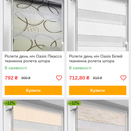
Ролети день ніч Oasis Пікассо
Ролети день ніч Oasis Білий
тканинна ролета штора
тканинна ролета штора
В наявності
В наявності
792
712,80
₴
₴
900 ₴
810 ₴
Купити
Купити
–12%
–12%