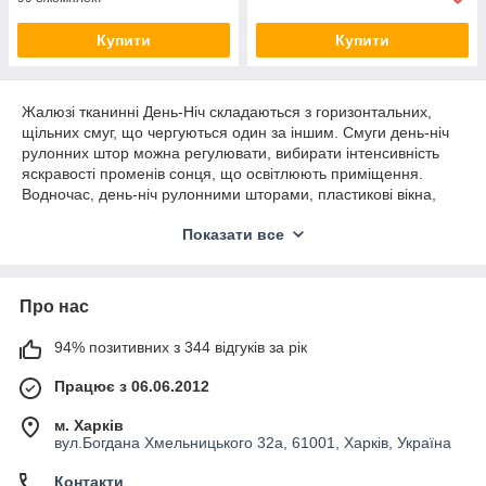
Купити
Купити
Жалюзі тканинні День-Ніч складаються з горизонтальних,
щільних смуг, що чергуються один за іншим. Смуги день-ніч
рулонних штор можна регулювати, вибирати інтенсивність
яскравості променів сонця, що освітлюють приміщення.
Водночас, день-ніч рулонними шторами, пластикові вікна,
матимуть естетичний вигляд. Особливо, фіранки день ніч на
Показати все
вікнах, можуть поєднуватися зі стилями — лофт, хай-тек, і
мінімалізм. Можна навіть підібрати ролети скандинавського
та японського стилю. А жалюзі День-Ніч із кольоровими
принтами, чудово підходять для прованського стилю, або для
Про нас
дому в стилі кантрі.
Жалюзі тканинні День-Ніч використовуються як сонцезахисні
94% позитивних з 344 відгуків за рік
системи в лоджії, балконі та веранді. Ролети «Зебри»
Працює з 06.06.2012
матимуть чудовий вигляд у вітальні, дитячій та спальній
кімнаті. Хочете підібрати ролети для ванної? Немає проблем,
м. Харків
адже вони матимуть ідеальний вигляд у великих ванних
вул.Богдана Хмельницького 32а, 61001, Харків, Україна
кімнатах. А ролети в кухні візуально збільшуватимуть простір.
А через їх лаконічний дизайн, рол штори можна встановити
Контакти