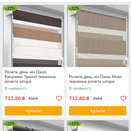
–12%
–12%
Ролети день ніч Oasis
Капучино Триніті тканинна
Ролети день ніч Oasis Моко
ролета штора
тканинна ролета штора
В наявності
В наявності
712,80
712,80
₴
₴
810 ₴
810 ₴
Купити
Купити
–12%
–12%