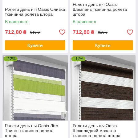
Ролети день ніч Oasis
Ролети день ніч Oasis Оливка
Шампань тканинна ролета
тканинна ролета штора
штора
В наявності
В наявності
712,80
712,80
₴
₴
810 ₴
810 ₴
Купити
Купити
–12%
–12%
Ролети день ніч Oasis Літо
Ролети день ніч Oasis
Триніті тканинна ролета
Шоколадний махагон
штора
тканинна ролета штора