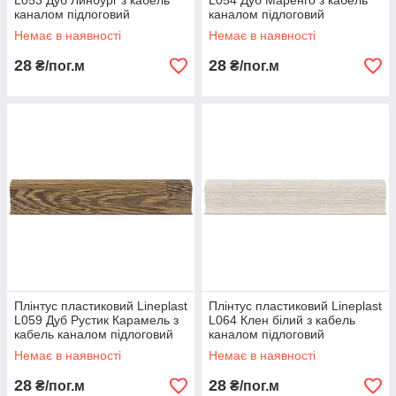
L053 Дуб Линбург з кабель
L054 Дуб Маренго з кабель
каналом підлоговий
каналом підлоговий
пластиковий плінтус
пластиковий плінтус
Немає в наявності
Немає в наявності
28
28
₴/пог.м
₴/пог.м
Плінтус пластиковий Lineplast
Плінтус пластиковий Lineplast
L059 Дуб Рустик Карамель з
L064 Клен білий з кабель
кабель каналом підлоговий
каналом підлоговий
пластиковий плінтус
пластиковий плінтус
Немає в наявності
Немає в наявності
28
28
₴/пог.м
₴/пог.м