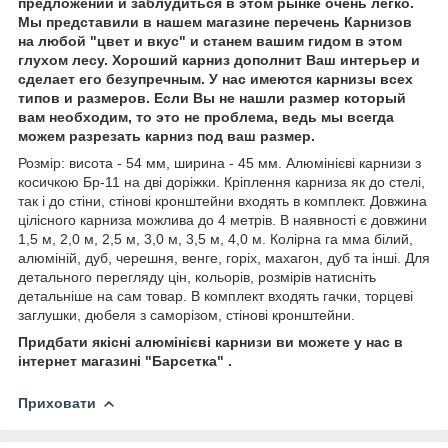
предложений и заблудиться в этом рынке очень легко.
Мы представили в нашем магазине перечень Карнизов
на любой "цвет и вкус" и станем вашим гидом в этом
глухом лесу. Хороший карниз дополнит Ваш интерьер и
сделает его безупречным. У нас имеются карнизы всех
типов и размеров. Если Вы не нашли размер который
вам необходим, то это не проблема, ведь мы всегда
можем разрезать карниз под ваш размер.
Розмір: висота - 54 мм, ширина - 45 мм. Алюмінієві карнизи з
косичкою Бр-11 на дві доріжки. Кріплення карниза як до стелі,
так і до стіни, стінові кронштейни входять в комплект. Довжина
цілісного карниза можлива до 4 метрів. В наявності є довжини
1,5 м, 2,0 м, 2,5 м, 3,0 м, 3,5 м, 4,0 м. Колірна га мма білий,
алюміній, дуб, черешня, венге, горіх, махагон, дуб та інші. Для
детального перегляду цін, кольорів, розмірів натисніть
детальніше на сам товар. В комплект входять гачки, торцеві
заглушки, дюбеля з саморізом, стінові кронштейни.
Придбати якісні алюмінієві карнизи ви можете у нас в
інтернет магазині "Барсетка" .
Приховати