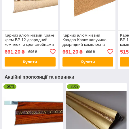
Карниз алюмінієвий Краке
Карниз алюмінієвий
Карн
крем БР 12 дворядний
Квадро Краке капучино
БР 1
комплект з кронштейнами
дворядний комплект із
комп
кріпленням
кронштейнами кріплення
кріп
661,20
661,20
515
₴
₴
696 ₴
696 ₴
Купити
Купити
Акційні пропозиції та новинки
–20%
–20%