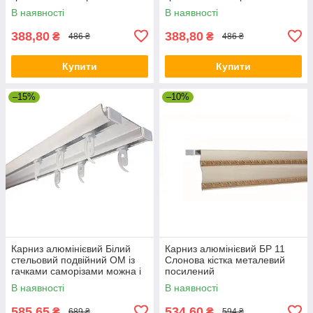
В наявності
В наявності
388,80
388,80
₴
₴
486 ₴
486 ₴
Купити
Купити
–15%
–10%
Карниз алюмінієвий Білий
Карниз алюмінієвий БР 11
стельовий подвійний ОМ із
Слонова кістка металевий
гачками саморізами можна і
посилений
для натяжної стелі
В наявності
В наявності
585,65
534,60
₴
₴
689 ₴
594 ₴