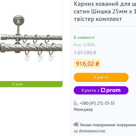
Карниз кований для 
сатин Шишка 25мм х 
твістер комплект
В наявності
Код:
11886
1 017,80 ₴
916,02 ₴
Купити
9 днів
Купити з
+380 (97) 271-53-35
Менеджер
поверненн
за домовленістю