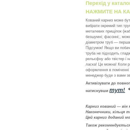
Перехід у катал
НАЖМИТЕ НА КА
Кований карниз може бут
вибрати окремий тип труб
металевих прищіпок (жабк
безшумні; фасонні;, можн
діаметром труб — перша 
Підсумок! Якщо ви побач
труба не підходить гладк
рельєфну або твістер і н
ласка! Це можна! Коли р
оформлення в поміченні 
менеджер буде з вами зв
Активізувати до повно
тут!
натиснувши
Карниз кований — він
Наконечники, кільця 
Цей карниз доданий м
Також рекомендується 