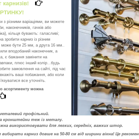
ог карнизів!
РТИНКУ!
и з різними варіаціями, ви можете
и, наконечників, гачків або
а), кільця бувають: галасливі;
а зробити карниз із різним
може бути 25 мм, а друга 16 мм..
или вподобаний наконечник, а
а, є бажання замінити на
авпаки, плюс інший колір...будь
обите замовлення на сайті, під час
вкажіть ваші побажання, або коли
'язуватися все уточніть.
го асортименту можна
 металевий профільний.
та кронштейни теж із металу.
ожна використовувати для легких, середніх, важких штор.
вибирати карниз довше на 50-80 см від ширини вікна! Це рекоменд