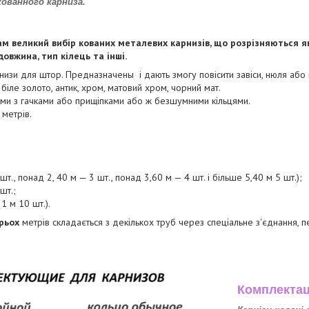
кованного карниза.
м великий вибір кованих металевих карнизів, що розрізняються як 
овжина, тип кілець та інші.
низи для штор. Предназначены і дають змогу повісити завіси, нюля або
 біле золото, антик, хром, матовий хром, чорний мат.
ями з гачками або прищіпками або ж безшумними кільцями.
 метрів.
т., понад 2, 40 м — 3 шт., понад 3,60 м — 4 шт. і більше 5,40 м 5 шт.);
шт.;
 1 м 10 шт.).
рьох
метрів складається з декількох труб через спеціальне з'єднання,
Комплектац