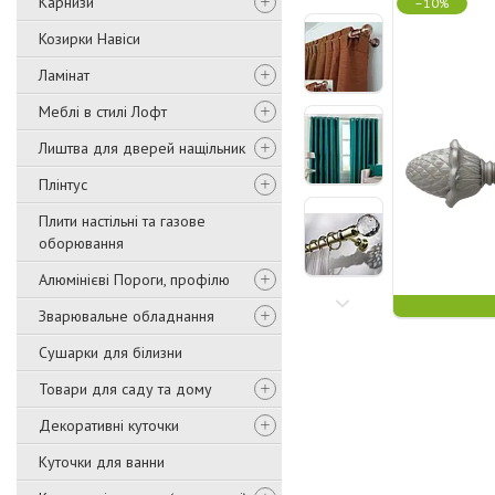
Карнизи
–10%
Козирки Навіси
Ламінат
Меблі в стилі Лофт
Лиштва для дверей нащільник
Плінтус
Плити настільні та газове
оборювання
Алюмінієві Пороги, профілю
Зварювальне обладнання
Сушарки для білизни
Товари для саду та дому
Декоративні куточки
Куточки для ванни