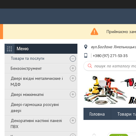
Приймаємо замо
вул.Богдана Хмельницько
+380 (97) 271-53-35
Товари та послуги
Бензоінструмент
Двері вхідні металичиские і
МДФ
Двері міжкімнатні
Двері-гармошка розсувні
двері
Головна
Товари т
Декоративні настінні панелі
ПВХ