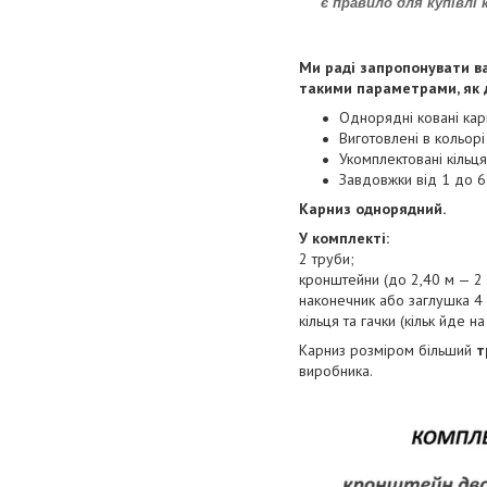
є правило для купівлі 
Ми раді запропонувати ва
такими параметрами, як д
Однорядні ковані кар
Виготовлені в кольорі
Укомплектовані кільц
Завдовжки від 1 до 6
Карниз однорядний.
У комплекті:
2 труби;
кронштейни (до 2,40 м — 2 ш
наконечник або заглушка 4 
кільця та гачки (кільк йде на
Карниз розміром більший
т
виробника.