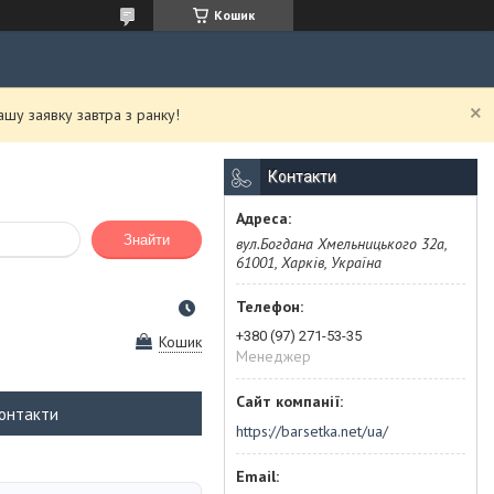
Кошик
у заявку завтра з ранку!
Контакти
Знайти
вул.Богдана Хмельницького 32а,
61001, Харків, Україна
+380 (97) 271-53-35
Кошик
Менеджер
онтакти
https://barsetka.net/ua/