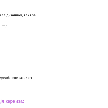
за дизайном, так і за
 штор.
 передбачене заводом
ія карниза: