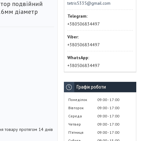
штор подвійний
tetris5335@gmail.com
16мм діаметр
+380506834497
+380506834497
+380506834497
Графік роботи
Понеділок
09:00
17:00
Вівторок
09:00
17:00
Середа
09:00
17:00
Четвер
09:00
17:00
я товару протягом 14 днів
Пʼятниця
09:00
17:00
Субота
09:00
15:00