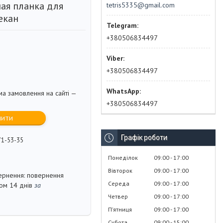
ая планка для
tetris5335@gmail.com
екан
+380506834497
+380506834497
ма замовлення на сайті —
+380506834497
пити
Графік роботи
71-53-35
Понеділок
09:00
17:00
Вівторок
09:00
17:00
повернення
Середа
09:00
17:00
гом 14 днів
за
Четвер
09:00
17:00
Пʼятниця
09:00
17:00
Субота
09:00
15:00