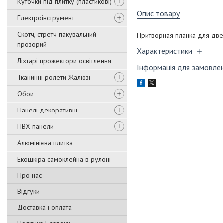
Куточки під плитку (пластикові)
Опис товару
Електроінструмент
Скотч, стретч пакувальний
Притворная планка для дв
прозорий
Характеристики
Ліхтарі прожектори освітлення
Інформація для замовле
Тканинні ролети Жалюзі
Обои
Панелі декоративні
ПВХ панели
Алюмінієва плитка
Екошкіра самоклейна в рулоні
Про нас
Відгуки
Доставка і оплата