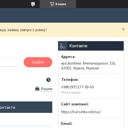
Кошик
у заявку завтра з ранку!
Контакти
Знайти
вул.Богдана Хмельницького 32а,
61001, Харків, Україна
+380 (97) 271-53-35
Кошик
Менеджер
онтакти
https://barsetka.net/ua/