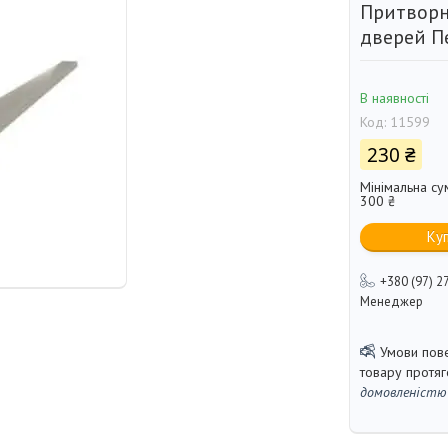
Притворн
дверей П
В наявності
Код:
11599
230 ₴
Мінімальна су
300 ₴
Ку
+380 (97) 2
Менеджер
товару протя
домовленістю