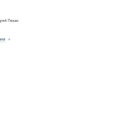
ерей Пекан
ння