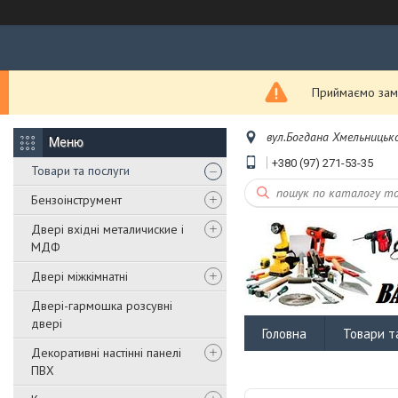
Приймаємо замо
вул.Богдана Хмельницько
+380 (97) 271-53-35
Товари та послуги
Бензоінструмент
Двері вхідні металичиские і
МДФ
Двері міжкімнатні
Двері-гармошка розсувні
двері
Головна
Товари т
Декоративні настінні панелі
ПВХ