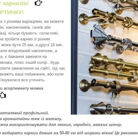
ог карнизів!
РТИНКУ!
и з різними варіаціями, ви можете
и, наконечників, гачків або
а), кільця бувають: галасливі;
а зробити карниз із різним
може бути 25 мм, а друга 16 мм..
или вподобаний наконечник, а
а, є бажання замінити на
авпаки, плюс інший колір...будь
обите замовлення на сайті, під час
вкажіть ваші побажання, або коли
'язуватися все уточніть.
го асортименту можна
 металевий профільний.
та кронштейни теж із металу.
ожна використовувати для легких, середніх, важких штор.
вибирати карниз довше на 50-80 см від ширини вікна! Це рекоменд