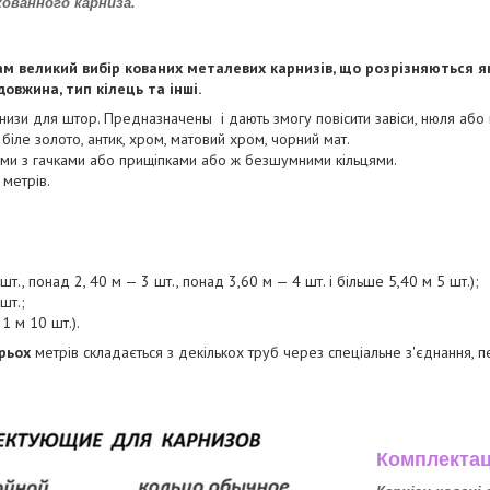
кованного карниза.
м великий вибір кованих металевих карнизів, що розрізняються як 
овжина, тип кілець та інші.
низи для штор. Предназначены і дають змогу повісити завіси, нюля або
 біле золото, антик, хром, матовий хром, чорний мат.
ями з гачками або прищіпками або ж безшумними кільцями.
 метрів.
т., понад 2, 40 м — 3 шт., понад 3,60 м — 4 шт. і більше 5,40 м 5 шт.);
шт.;
 1 м 10 шт.).
рьох
метрів складається з декількох труб через спеціальне з'єднання,
Комплектац