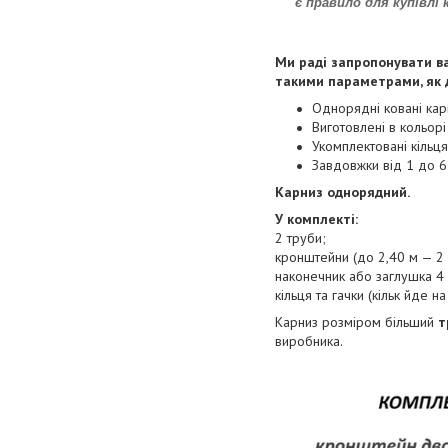
є правило для купівлі 
Ми раді запропонувати ва
такими параметрами, як д
Однорядні ковані кар
Виготовлені в кольорі
Укомплектовані кільц
Завдовжки від 1 до 6
Карниз однорядний.
У комплекті:
2 труби;
кронштейни (до 2,40 м — 2 ш
наконечник або заглушка 4 
кільця та гачки (кільк йде на
Карниз розміром більший
т
виробника.