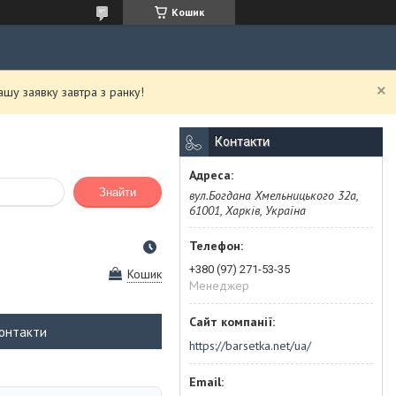
Кошик
у заявку завтра з ранку!
Контакти
Знайти
вул.Богдана Хмельницького 32а,
61001, Харків, Україна
+380 (97) 271-53-35
Кошик
Менеджер
онтакти
https://barsetka.net/ua/