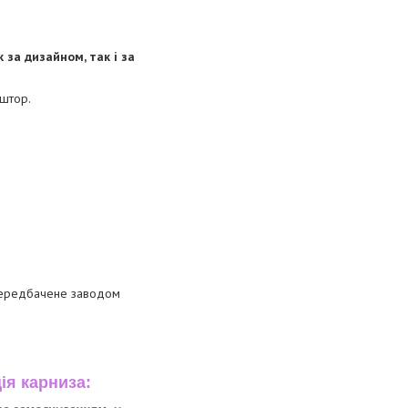
за дизайном, так і за
 штор.
 передбачене заводом
ія карниза: