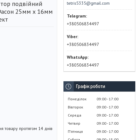
штор подвійний
tetris5335@gmail.com
Фасон 25мм х 16мм
ект
+380506834497
+380506834497
+380506834497
Графік роботи
Понеділок
09:00
17:00
Вівторок
09:00
17:00
Середа
09:00
17:00
Четвер
09:00
17:00
я товару протягом 14 днів
Пʼятниця
09:00
17:00
Субота
09:00
15:00