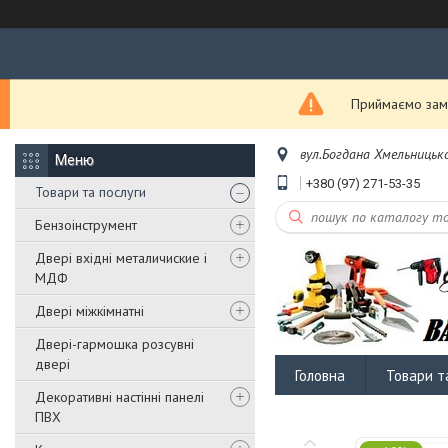
Приймаємо замо
вул.Богдана Хмельницько
+380 (97) 271-53-35
Товари та послуги
Бензоінструмент
Двері вхідні металичиские і
МДФ
Двері міжкімнатні
Двері-гармошка розсувні
двері
Головна
Товари т
Декоративні настінні панелі
ПВХ