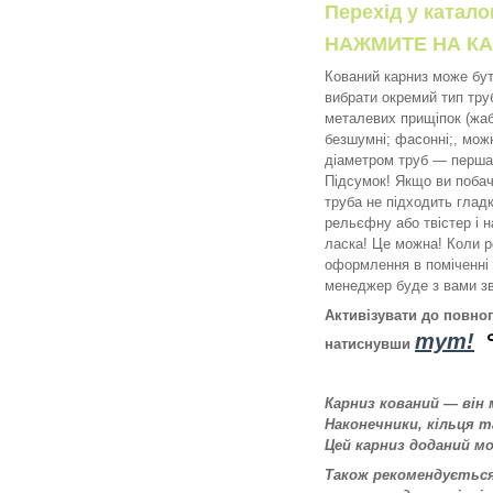
Перехід у катал
НАЖМИТЕ НА КА
Кований карниз може бут
вибрати окремий тип труб
металевих прищіпок (жабк
безшумні; фасонні;, можн
діаметром труб — перша 
Підсумок! Якщо ви побач
труба не підходить гладк
рельєфну або твістер і н
ласка! Це можна! Коли р
оформлення в поміченні 
менеджер буде з вами зв
Активізувати до повно
тут!
натиснувши
Карниз кований — він
Наконечники, кільця 
Цей карниз доданий м
Також рекомендується 