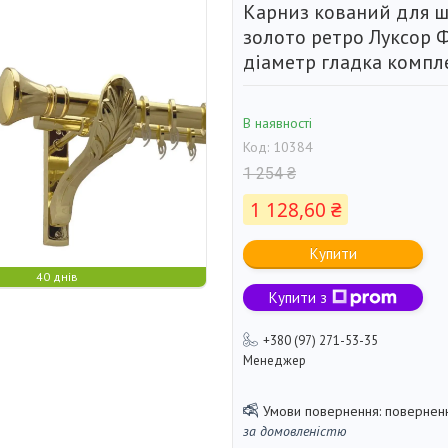
Карниз кований для 
золото ретро Луксор 
діаметр гладка компл
В наявності
Код:
10384
1 254 ₴
1 128,60 ₴
Купити
40 днів
Купити з
+380 (97) 271-53-35
Менеджер
поверненн
за домовленістю