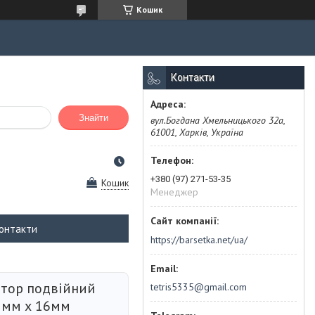
Кошик
Контакти
Знайти
вул.Богдана Хмельницького 32а,
61001, Харків, Україна
+380 (97) 271-53-35
Кошик
Менеджер
онтакти
https://barsetka.net/ua/
штор подвійний
tetris5335@gmail.com
5мм х 16мм