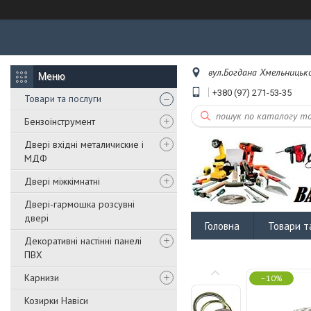
вул.Богдана Хмельницько
+380 (97) 271-53-35
Товари та послуги
Бензоінструмент
Двері вхідні металичиские і
МДФ
Двері міжкімнатні
Двері-гармошка розсувні
двері
Головна
Товари т
Декоративні настінні панелі
ПВХ
Карнизи
–10%
Козирки Навіси