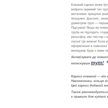
Кований карниз може бут
вибрати окремий тип труб
металевих прищіпок (жабк
безшумні; фасонні;, можн
діаметром труб — перша 
Підсумок! Якщо ви побач
труба не підходить гладк
рельєфну або твістер і н
ласка! Це можна! Коли р
оформлення в поміченні 
менеджер буде з вами зв
Активізувати до повно
тут!
натиснувши
Карниз кований — він
Наконечники, кільця 
Цей карниз доданий м
Також рекомендується 
є правило для купівлі 