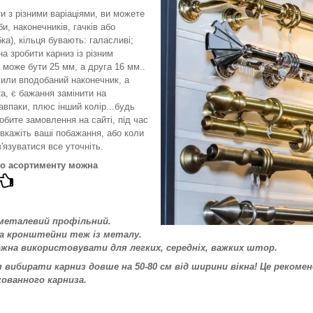
и з різними варіаціями, ви можете
и, наконечників, гачків або
а), кільця бувають: галасливі;
а зробити карниз із різним
може бути 25 мм, а друга 16 мм..
или вподобаний наконечник, а
а, є бажання замінити на
авпаки, плюс інший колір...будь
обите замовлення на сайті, під час
вкажіть ваші побажання, або коли
'язуватися все уточніть.
го асортименту можна
 металевий профільний.
та кронштейни теж із металу.
ожна використовувати для легких, середніх, важких штор.
вибирати карниз довше на 50-80 см від ширини вікна! Це рекоменд
кованного карниза.