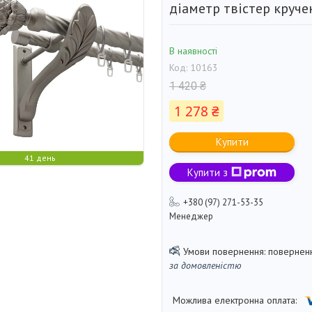
діаметр твістер круч
В наявності
Код:
10163
1 420 ₴
1 278 ₴
Купити
41 день
Купити з
+380 (97) 271-53-35
Менеджер
поверненн
за домовленістю