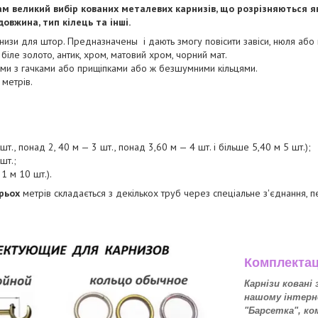
м великий вибір кованих металевих карнизів, що розрізняються як 
овжина, тип кілець та інші.
низи для штор. Предназначены і дають змогу повісити завіси, нюля або
 біле золото, антик, хром, матовий хром, чорний мат.
ями з гачками або прищіпками або ж безшумними кільцями.
 метрів.
т., понад 2, 40 м — 3 шт., понад 3,60 м — 4 шт. і більше 5,40 м 5 шт.);
шт.;
 1 м 10 шт.).
рьох
метрів складається з декількох труб через спеціальне з'єднання,
Комплектац
Карнізи ковані
нашому інтерн
"Барсетка", к