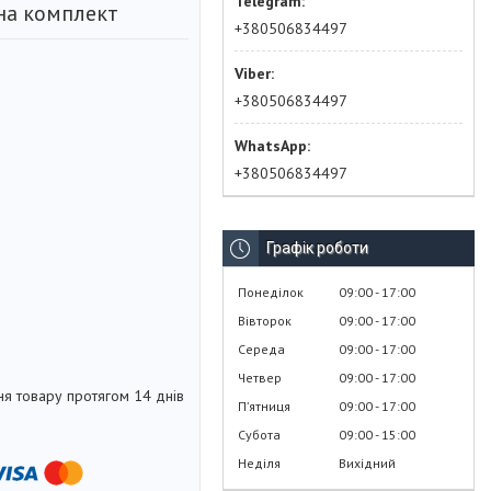
ена комплект
+380506834497
+380506834497
+380506834497
Графік роботи
Понеділок
09:00
17:00
Вівторок
09:00
17:00
Середа
09:00
17:00
Четвер
09:00
17:00
я товару протягом 14 днів
Пʼятниця
09:00
17:00
Субота
09:00
15:00
Неділя
Вихідний