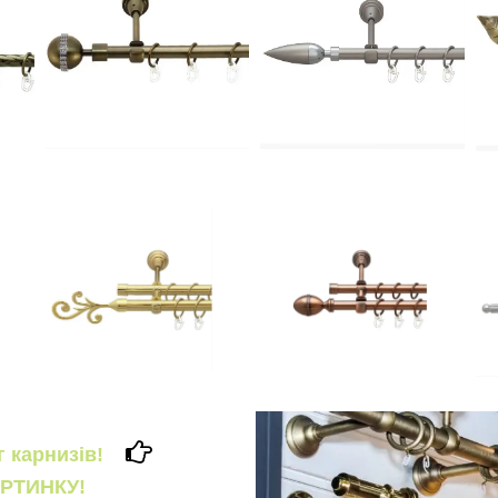
ог карнизів!
РТИНКУ!