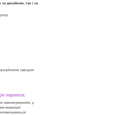
за дизайном, так і за
 штор.
 передбачене заводом
ія карниза:
 за замовчуванням, у
ет-магазині
омплектуються