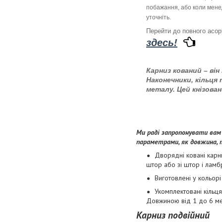
побажання, або коли менед
уточніть.
Перейти до повного асо
здесь!
Карниз кований – ві
Наконечники, кільця
металу. Цей кнізова
Ми раді запропонувати вам 
параметрами, як довжина, т
Дворядні ковані карни
штор або зі штор і ламб
Виготовлені у кольорі
Укомплектовані кільц
Довжиною від 1 до 6 ме
Карниз подвійний