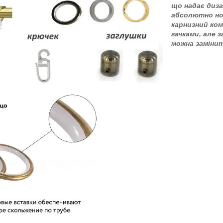
що надає диза
абсолютно но
карнизний ко
гачками, але 
можна замінит