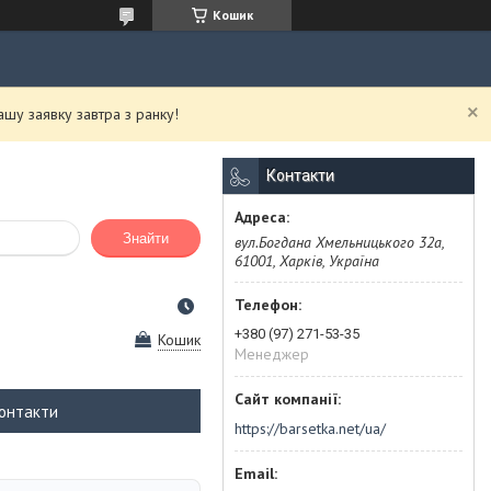
Кошик
у заявку завтра з ранку!
Контакти
Знайти
вул.Богдана Хмельницького 32а,
61001, Харків, Україна
+380 (97) 271-53-35
Кошик
Менеджер
онтакти
https://barsetka.net/ua/