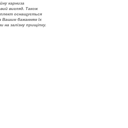
йну карниза
вий вигляд. Також
мплект оснащується
за Вашим бажанням їх
и на залізну прищіпку.