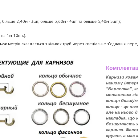
 більше 2,40м - 3шт, більше 3,60м - 4шт. та більше 5,40м 5шт.);
е на 1м 10шт.).
ьох
метрів складається з кількох труб через спеціальне з'єднання, пе
Комплектац
Карнизи кован
нашому інтер
"Барсетка", 
металевим кі
кільця безшум
кільце - це те
але на нього 
накладка, що н
безшумність 
карниза. Фасон
кругле, а має