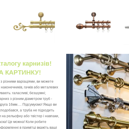
талогу карнизів!
А КАРТИНКУ!
з різними варіаціями, ви можете
 наконечників, гачків або металевих
увають: галасливі; безшумні;
арниз з різним діаметром труб -
руга 16мм..... Підсумуємо! Якщо ви
подобався, а труба не підходить
 на рельєфну або твістер і навпаки,
ласка! Це можна! Коли робите
оформленні в примітці вкажіть ваші