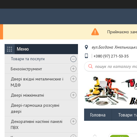
Приймаємо замо
вул.Богдана Хмельницько
+380 (97) 271-53-35
Товари та послуги
Бензоінструмент
Двері вхідні металичиские і
МДФ
Двері міжкімнатні
Двері-гармошка розсувні
двері
Головна
Товари т
Декоративні настінні панелі
ПВХ