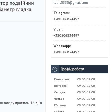
штор подвійний
tetris5335@gmail.com
іаметр гладка
+380506834497
+380506834497
+380506834497
Графік роботи
Понеділок
09:00
17:00
Вівторок
09:00
17:00
Середа
09:00
17:00
Четвер
09:00
17:00
я товару протягом 14 днів
Пʼятниця
09:00
17:00
Субота
09:00
15:00