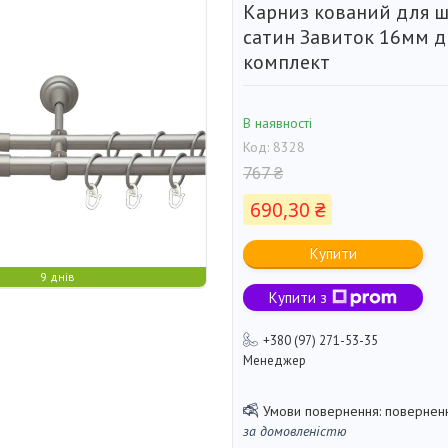
Карниз кований для 
сатин Завиток 16мм д
комплект
В наявності
Код:
8328
767 ₴
690,30 ₴
Купити
9 днів
Купити з
+380 (97) 271-53-35
Менеджер
поверненн
за домовленістю