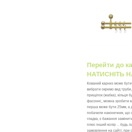
Перейти до ка
НАТИСНІТЬ Н
Кований карниз може бути 
вибрати окремо вид труби,
прищіпок (жабка), кільця б
фасонні;, можна зробити к
перша може бути 25мм, а д
побачили наконечник, що с
гладка, є бажання замінити
плюс інший колір ... будь 
замовлення на сайті, при 