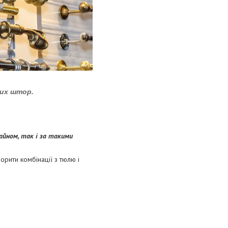
ких штор.
айном, так і за такими
орити комбінації з тюлю і