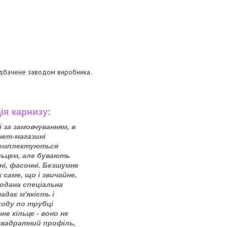
редбачене заводом виробника.
iя карнизу:
і за замовчуванням, в
нет-магазині
комплектуються
льцем, але бувають
ні, фасонні. Безшумне
ж саме, що і звичайне,
додана спеціальна
адає м'якість і
ходу по трубці
не кільце - воно не
 квадратний профіль,