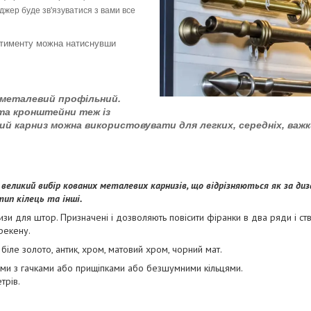
жер буде зв'язуватися з вами все
ртименту можна натиснувши
н металевий профільний.
 та кронштейни теж із
ний карниз можна використовувати для легких, середніх, важ
великий вибір кованих металевих карнизів, що відрізняються як за диз
ип кілець та інші.
зи для штор. Призначені і дозволяють повісити фіранки в два ряди і ств
рекену.
 біле золото, антик, хром, матовий хром, чорний мат.
ями з гачками або прищіпками або безшумними кільцями.
трів.