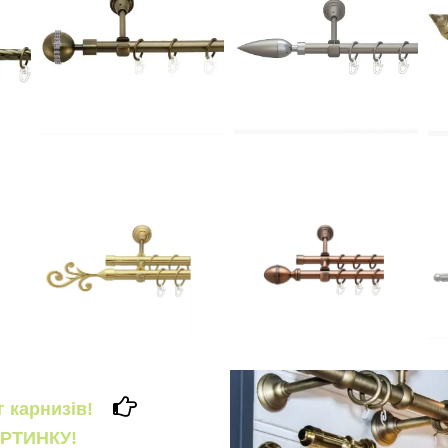
ог карнизів!
РТИНКУ!