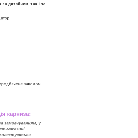
за дизайном, так і за
 штор.
 передбачене заводом
ія карниза:
 за замовчуванням, у
ет-магазині
омплектуються