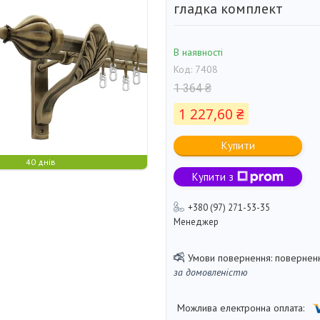
гладка комплект
В наявності
Код:
7408
1 364 ₴
1 227,60 ₴
Купити
40 днів
Купити з
+380 (97) 271-53-35
Менеджер
поверненн
за домовленістю