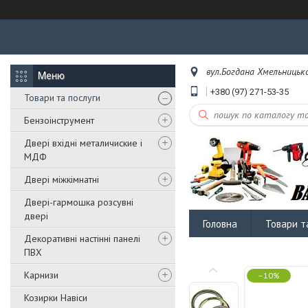
вул.Богдана Хмельницько
+380 (97) 271-53-35
Товари та послуги
Бензоінструмент
Двері вхідні металичиские і
МДФ
Двері міжкімнатні
Двері-гармошка розсувні
двері
Головна
Товари т
Декоративні настінні панелі
ПВХ
Карнизи
–10%
Козирки Навіси