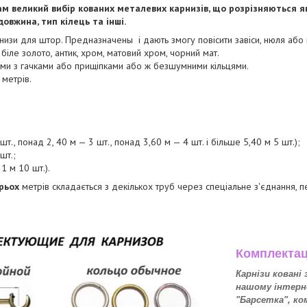
м великий вибір кованих металевих карнизів, що розрізняються як 
овжина, тип кілець та інші.
низи для штор. Предназначены і дають змогу повісити завіси, нюля або
 біле золото, антик, хром, матовий хром, чорний мат.
ями з гачками або прищіпками або ж безшумними кільцями.
 метрів.
т., понад 2, 40 м — 3 шт., понад 3,60 м — 4 шт. і більше 5,40 м 5 шт.);
шт.;
 1 м 10 шт.).
рьох
метрів складається з декількох труб через спеціальне з'єднання,
Комплектац
Карнізи ковані
нашому інтерн
"Барсетка", к