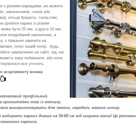
и з різними варіаціями, ви можете
и, наконечників, гачків або
а), кільця бувають: галасливі;
а зробити карниз із різним
може бути 25 мм, а друга 16 мм..
или вподобаний наконечник, а
а, є бажання замінити на
авпаки, плюс інший колір...будь
обите замовлення на сайті, під час
вкажіть ваші побажання, або коли
'язуватися все уточніть.
го асортименту можна
 металевий профільний.
та кронштейни теж із металу.
ожна використовувати для легких, середніх, важких штор.
вибирати карниз довше на 50-80 см від ширини вікна! Це рекоменд
кованного карниза.