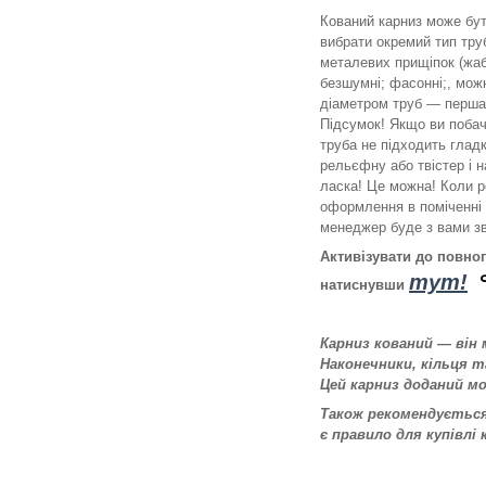
Кований карниз може бут
вибрати окремий тип труб
металевих прищіпок (жабк
безшумні; фасонні;, можн
діаметром труб — перша 
Підсумок! Якщо ви побач
труба не підходить гладк
рельєфну або твістер і н
ласка! Це можна! Коли р
оформлення в поміченні 
менеджер буде з вами зв
Активізувати до повно
тут!
натиснувши
Карниз кований — він
Наконечники, кільця 
Цей карниз доданий м
Також рекомендується 
є правило для купівлі 