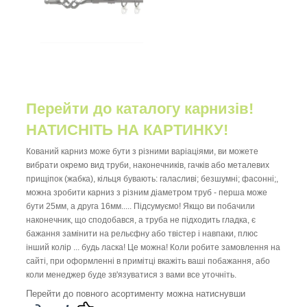
Перейти до каталогу карнизів!
НАТИСНІТЬ НА КАРТИНКУ!
Кований карниз може бути з різними варіаціями, ви можете
вибрати окремо вид труби, наконечників, гачків або металевих
прищіпок (жабка), кільця бувають: галасливі; безшумні; фасонні;,
можна зробити карниз з різним діаметром труб - перша може
бути 25мм, а друга 16мм..... Підсумуємо! Якщо ви побачили
наконечник, що сподобався, а труба не підходить гладка, є
бажання замінити на рельєфну або твістер і навпаки, плюс
інший колір ... будь ласка! Це можна! Коли робите замовлення на
сайті, при оформленні в примітці вкажіть ваші побажання, або
коли менеджер буде зв'язуватися з вами все уточніть.
Перейти до повного асортименту можна натиснувши