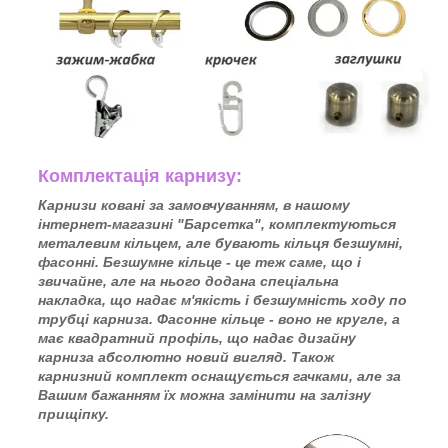
Комплектацiя карнизу:
Карнизи ковані за замовчуванням, в нашому
інтернет-магазині "Барсетка", комплектуються
металевим кільцем, але бувають кільця безшумні,
фасонні. Безшумне кільце - це теж саме, що і
звичайне, але на нього додана спеціальна
накладка, що надає м'якість і безшумність ходу по
трубці карниза. Фасонне кільце - воно не кругле, а
має квадратний профіль, що надає дизайну
карниза абсолютно новий вигляд. Також
карнизний комплект оснащується гачками, але за
Вашим бажанням їх можна замінити на залізну
прищіпку.