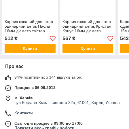
Карниз кований для штор
Карниз кований для штор
Карн
одинарний антик Паола
одинарний антик Кристал
один
16мм діаметр твістер
Конус 16мм діаметр
16мм
кручена комплект
твістер кручена комплект
круч
512
567
542
₴
₴
Купити
Купити
Про нас
94% позитивних з 344 відгуків за рік
Працює з 06.06.2012
м. Харків
вул.Богдана Хмельницького 32а, 61001, Харків, Україна
Контакти
Сьогодні працює з 09:00 до 17:00
Показати весь графік роботи