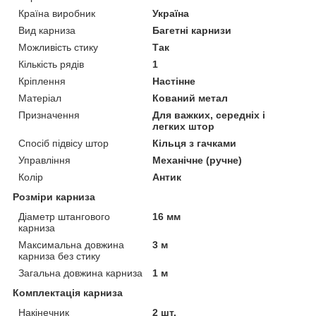
Країна виробник
Україна
Вид карниза
Багетні карнизи
Можливість стику
Так
Кількість рядів
1
Кріплення
Настінне
Матеріал
Кований метал
Призначення
Для важких, середніх і
легких штор
Спосіб підвісу штор
Кільця з гачками
Управління
Механічне (ручне)
Колір
Антик
Розміри карниза
Діаметр штангового
16 мм
карниза
Максимальна довжина
3 м
карниза без стику
Загальна довжина карниза
1 м
Комплектація карниза
Накінечник
2 шт.