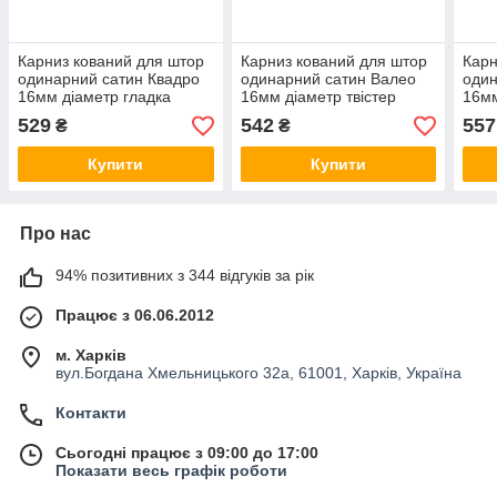
Карниз кований для штор
Карниз кований для штор
Карн
одинарний сатин Квадро
одинарний сатин Валео
один
16мм діаметр гладка
16мм діаметр твістер
16мм
комплект
кручена комплект
комп
529
542
557
₴
₴
Купити
Купити
Про нас
94% позитивних з 344 відгуків за рік
Працює з 06.06.2012
м. Харків
вул.Богдана Хмельницького 32а, 61001, Харків, Україна
Контакти
Сьогодні працює з 09:00 до 17:00
Показати весь графік роботи