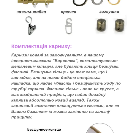
Комплектацiя карнизу:
Карнизи ковані за замовчуванням, в нашому
інтернет-магазині "Барсетка", комплектуються
металевим кільцем, але бувають кільця безшумні,
фасонні. Безшумне кільце - це теж саме, що і
звичайне, але на нього додана спеціальна
накладка, що надає м'якість і безшумність ходу по
трубці карниза. Фасонне кільце - воно не кругле, а
має квадратний профіль, що надає дизайну
карниза абсолютно новий вигляд. Також
карнизний комплект оснащується гачками, але за
Вашим бажанням їх можна замінити на залізну
прищіпку.