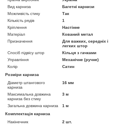
Вид карниза
Багетні карнизи
Можливість стику
Так
Кількість рядів
1
Кріплення
Настінне
Матеріал
Кований метал
Призначення
Для важких, середніх і
легких штор
Спосіб підвісу штор
Кільця з гачками
Управління
Механічне (ручне)
Колір
Сатин
Розміри карниза
Діаметр штангового
16 мм
карниза
Максимальна довжина
3 м
карниза без стику
Загальна довжина карниза
1 м
Комплектація карниза
Накінечник
2 шт.