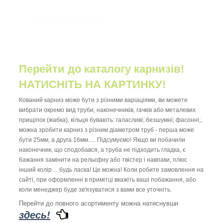
Перейти до каталогу карнизів!
НАТИСНІТЬ НА КАРТИНКУ!
Кований карниз може бути з різними варіаціями, ви можете
вибрати окремо вид труби, наконечників, гачків або металевих
прищіпок (жабка), кільця бувають: галасливі; безшумні; фасонні;,
можна зробити карниз з різним діаметром труб - перша може
бути 25мм, а друга 16мм..... Підсумуємо! Якщо ви побачили
наконечник, що сподобався, а труба не підходить гладка, є
бажання замінити на рельєфну або твістер і навпаки, плюс
інший колір ... будь ласка! Це можна! Коли робите замовлення на
сайті, при оформленні в примітці вкажіть ваші побажання, або
коли менеджер буде зв'язуватися з вами все уточніть.
Перейти до повного асортименту можна натиснувши
здесь!