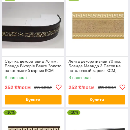
Стрічка декоративна 70 мм,
Лента декоративная 70 мм,
Бленда Вікторія Венге Золото
Бленда Меандр 3 Песок на
на стельовий карниз КСМ
потолочный карниз КСМ,
посилений карниз
усиленный карниз
В наявності
В наявності
потолочный
252
252
₴/пог.м
₴/пог.м
280 ₴/пог.м
280 ₴/пог.м
Купити
Купити
–10%
–10%