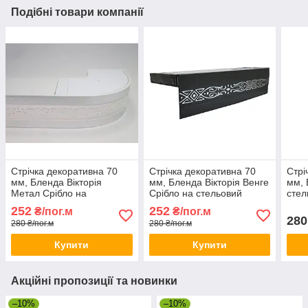
Подібні товари компанії
Стрічка декоративна 70
Стрічка декоративна 70
Стрі
мм, Бленда Вікторія
мм, Бленда Вікторія Венге
мм, 
Метал Срібло на
Срібло на стельовий
стел
стельовий карниз КСМ,
карниз КСМ посилений
поси
252
252
₴/пог.м
₴/пог.м
посилений карниз
карниз
карн
280
280 ₴/пог.м
280 ₴/пог.м
стельовий
Купити
Купити
Акційні пропозиції та новинки
–10%
–10%