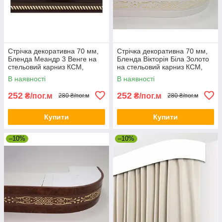
Стрічка декоративна 70 мм,
Стрічка декоративна 70 мм,
Бленда Меандр 3 Венге на
Бленда Вікторія Біла Золото
стельовий карниз КСМ,
на стельовий карниз КСМ,
посилений карниз стельовий
посилений карниз стельовий
В наявності
В наявності
252
252
₴/пог.м
₴/пог.м
280 ₴/пог.м
280 ₴/пог.м
Купити
Купити
–10%
–10%