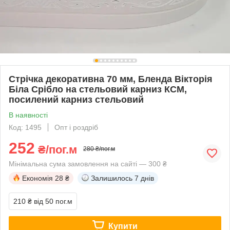
Стрічка декоративна 70 мм, Бленда Вікторія
Біла Срібло на стельовий карниз КСМ,
посилений карниз стельовий
В наявності
Код: 1495
Опт і роздріб
252
₴/пог.м
280 ₴/пог.м
Мінімальна сума замовлення на сайті — 300 ₴
Економія
28 ₴
Залишилось
7 днів
210 ₴
від 50 пог.м
Купити