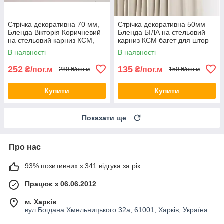
Стрічка декоративна 70 мм,
Стрічка декоративна 50мм
Бленда Вікторія Коричневий
Бленда БІЛА на стельовий
на стельовий карниз КСМ,
карниз КСМ багет для штор
посилений карниз стельовий
В наявності
В наявності
252
135
₴/пог.м
₴/пог.м
280 ₴/пог.м
150 ₴/пог.м
Купити
Купити
Показати ще
Про нас
93% позитивних з 341 відгука за рік
Працює з 06.06.2012
м. Харків
вул.Богдана Хмельницького 32а, 61001, Харків, Україна