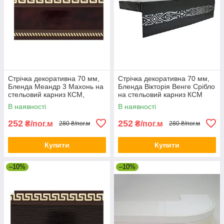
Стрічка декоративна 70 мм,
Стрічка декоративна 70 мм,
Бленда Меандр 3 Махонь на
Бленда Вікторія Венге Срібло
стельовий карниз КСМ,
на стельовий карниз КСМ
посилений карниз стельовий
посилений карниз
В наявності
В наявності
252
252
₴/пог.м
₴/пог.м
280 ₴/пог.м
280 ₴/пог.м
Купити
Купити
–10%
–10%