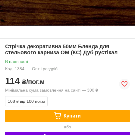
Стрічка декоративна 50мм Бленда для
стельового карниза ОМ (КС) Дуб рустікал
В наявності
Код: 1384
Опт і роздріб
114
₴/пог.м
Мінімальна сума замовлення на сайті — 300 ₴
108 ₴
від 100 пог.м
Купити
або