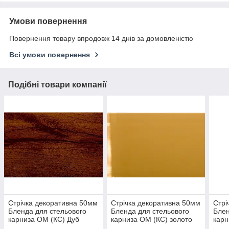
Умови повернення
Повернення товару впродовж 14 днів за домовленістю
Всі умови повернення
Подібні товари компанії
Стрічка декоративна 50мм
Стрічка декоративна 50мм
Стрі
Бленда для стельового
Бленда для стельового
Блен
карниза ОМ (КС) Дуб
карниза ОМ (КС) золото
карн
елегант