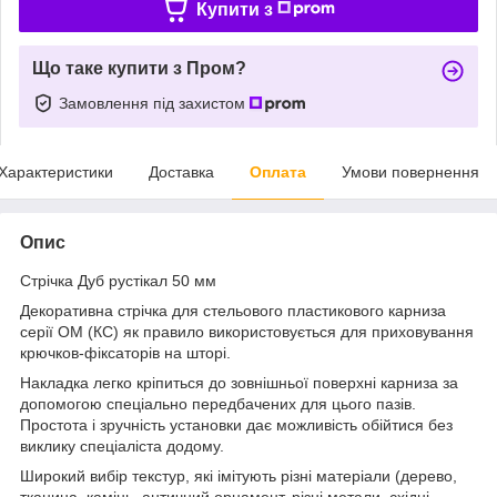
Купити з
Що таке купити з Пром?
Замовлення під захистом
Характеристики
Доставка
Оплата
Умови повернення
Опис
Стрічка Дуб рустікал 50 мм
Декоративна стрічка для стельового пластикового карниза
серії ОМ (КС) як правило використовується для приховування
крючков-фіксаторів на шторі.
Накладка легко кріпиться до зовнішньої поверхні карниза за
допомогою спеціально передбачених для цього пазів.
Простота і зручність установки дає можливість обійтися без
виклику спеціаліста додому.
Широкий вибір текстур, які імітують різні матеріали (дерево,
тканина, камінь, античний орнамент, різні метали, східні