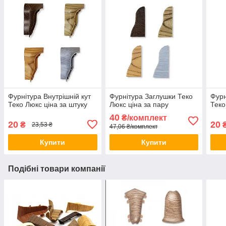
Фурнітура Внутрішній кут
Фурнітура Заглушки Теко
Фурн
Теко Люкс ціна за штуку
Люкс ціна за пару
Теко
40
₴/комплект
20
20
₴
23,53 ₴
47,06 ₴/комплект
Купити
Купити
Подібні товари компанії