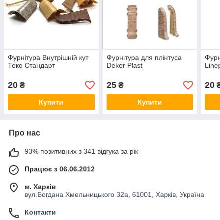
Фурнітура Внутрішній кут
Фурнітура для плінтуса
Фурн
Теко Стандарт
Dekor Plast
Line
20
25
20
₴
₴
Купити
Купити
Про нас
93% позитивних з 341 відгука за рік
Працює з 06.06.2012
м. Харків
вул.Богдана Хмельницького 32а, 61001, Харків, Україна
Контакти