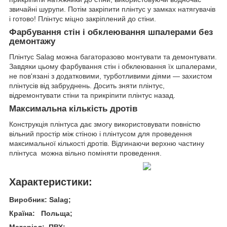
звичайні шурупи. Потім закріпити плінтус у замках натягувачів
і готово! Плінтус міцно закріплений до стіни.
Фарбування стін і обклеювання шпалерами без
демонтажу
Плінтус Salag можна багаторазово монтувати та демонтувати.
Завдяки цьому фарбування стін і обклеювання їх шпалерами,
не пов'язані з додатковими, турботливими діями — захистом
плінтусів від забруднень. Досить зняти плінтус,
відремонтувати стіни та прикріпити плінтус назад.
Максимальна кількість дротів
Конструкція плінтуса дає змогу використовувати повністю
вільний простір між стіною і плінтусом для проведення
максимальної кількості дротів. Відгинаючи верхню частину
плінтуса можна вільно поміняти проведення.
Характеристики:
Виробник: Salag;
Країна: Польща;