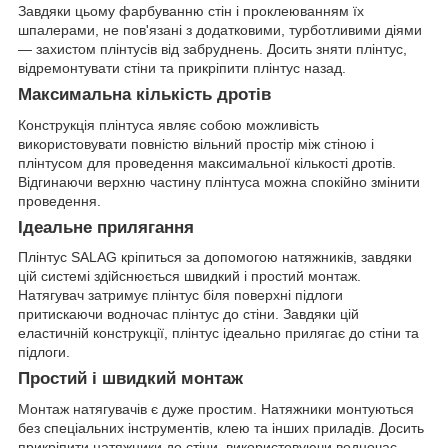
Завдяки цьому фарбуванню стін і проклеюванням їх
шпалерами, не пов'язані з додатковими, турботливими діями
— захистом плінтусів від забруднень. Досить зняти плінтус,
відремонтувати стіни та прикріпити плінтус назад.
Максимальна кількість дротів
Конструкція плінтуса являє собою можливість
використовувати повністю вільний простір між стіною і
плінтусом для проведення максимальної кількості дротів.
Відгинаючи верхню частину плінтуса можна спокійно змінити
проведення.
Ідеальне прилягання
Плінтус SALAG кріпиться за допомогою натяжників, завдяки
цій системі здійснюється швидкий і простий монтаж.
Натягувач затримує плінтус біля поверхні підлоги
притискаючи водночас плінтус до стіни. Завдяки цій
еластичній конструкції, плінтус ідеально прилягає до стіни та
підлоги.
Простий і швидкий монтаж
Монтаж натягувачів є дуже простим. Натяжники монтуються
без спеціальних інструментів, клею та інших приладів. Досить
прикріпити натяжники до стіни, використовуючи водночас