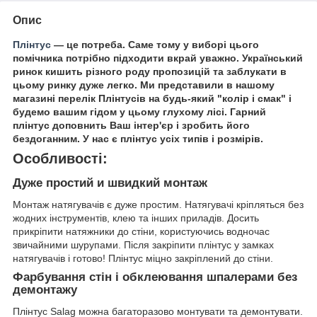
Опис
Плінтус
— це потреба. Саме тому у виборі цього
помічника потрібно підходити вкрай уважно. Український
ринок кишить різного роду пропозицій та заблукати в
цьому ринку дуже легко. Ми представили в нашому
магазині перелік Плінтусів на будь-який "колір і смак" і
будемо вашим гідом у цьому глухому лісі. Гарний
плінтус доповнить Ваш інтер'єр і зробить його
бездоганним. У нас є плінтус усіх типів і розмірів.
Особливості:
Дуже простий и швидкий монтаж
Монтаж натягувачів є дуже простим. Натягувачі кріпляться без
жодних інструментів, клею та інших приладів. Досить
прикріпити натяжники до стіни, користуючись водночас
звичайними шурупами. Після закріпити плінтус у замках
натягувачів і готово! Плінтус міцно закріплений до стіни.
Фарбування стін і обклеювання шпалерами без
демонтажу
Плінтус Salag можна багаторазово монтувати та демонтувати.