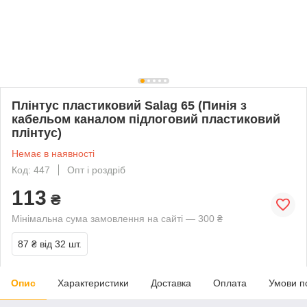
Плінтус пластиковий Salag 65 (Пинія з
кабельом каналом підлоговий пластиковий
плінтус)
Немає в наявності
Код: 447
Опт і роздріб
113
₴
Мінімальна сума замовлення на сайті — 300 ₴
87 ₴
від 32 шт.
Опис
Характеристики
Доставка
Оплата
Умови п