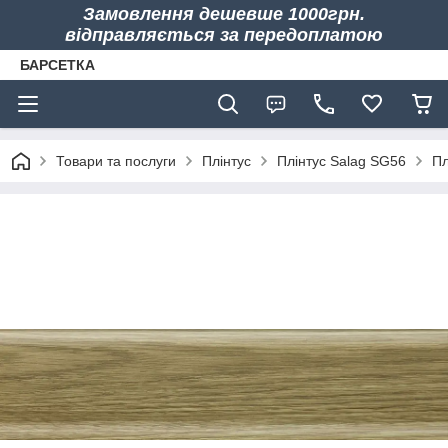
Замовлення дешевше 1000грн.
відправляється за передоплатою
БАРСЕТКА
Товари та послуги
Плінтус
Плінтус Salag SG56
Пл