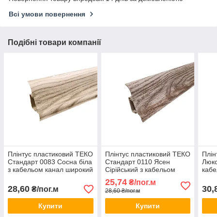
Всі умови повернення
Подібні товари компанії
Плінтус пластиковий ТЕКО
Плінтус пластиковий ТЕКО
Плін
Стандарт 0083 Сосна біла
Стандарт 0110 Ясен
Люкс
з кабельом канал широкий
Сірійський з кабельом
кабе
по підлозі м'які краї
канал широкий по підлозі
широ
25,74
₴/пог.м
м'які краї
краї
28,60
30,
₴/пог.м
28,60 ₴/пог.м
Купити
Купити