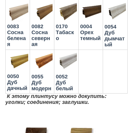
0082
0004
0083
0170
0054
Сосна
Орех
Сосна
Табаск
Дуб
северн
темный
белена
о
дымчат
ая
я
ый
0050
0055
0052
Дуб
Дуб
Дуб
дачный
модерн
белый
К этому плинтусу можно докупить:
уголки; соединения; заглушки.