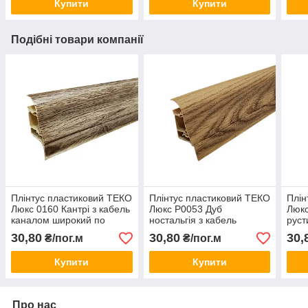
Купити
Купити
Подібні товари компанії
Плінтус пластиковий ТЕКО
Плінтус пластиковий ТЕКО
Плін
Люкс 0160 Кантрі з кабель
Люкс Р0053 Дуб
Люкс
каналом широкий по
ностальгія з кабель
руст
підлозі м'які краю
каналом широкий по
кана
30,80
30,80
30,
₴/пог.м
₴/пог.м
підлозі м'які краю
підл
Купити
Купити
Про нас