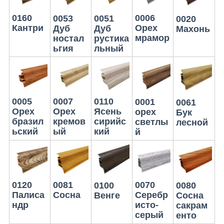
0006
0160
0053
0051
0020
Орех
Кантри
Дуб
Дуб
Махонь
мрамор
ностал
рустика
ьгия
льный
0007
0005
0110
0001
0061
Орех
Орех
Ясень
орех
Бук
кремов
бразил
сирийс
светлы
лесной
ый
ьский
кий
й
0070
0120
0081
0100
0080
Серебр
Палиса
Сосна
Венге
Сосна
исто-
ндр
сакрам
серый
енто