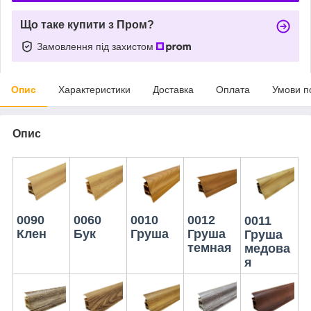
Що таке купити з Пром?
Замовлення під захистом
Опис
Характеристики
Доставка
Оплата
Умови п
Опис
0060
0012
0010
0090
0011
Бук
Груша
Груша
Клен
Груша
темная
медова
я