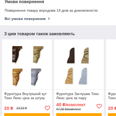
Умови повернення
Повернення товару впродовж 14 днів за домовленістю
Всі умови повернення
З цим товаром також замовляють
Фурнітура Внутрішній кут
Фурнітура Заглушки Теко
Фурн
Теко Люкс ціна за штуку
Люкс ціна за пару
Теко
40
₴/комплект
20
20
₴
23,53 ₴
47,06 ₴/комплект