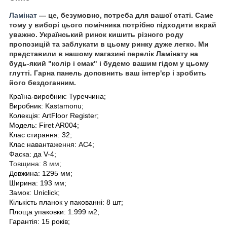
Ламінат
— це, безумовно, потреба для вашої статі. Саме
тому у виборі цього помічника потрібно підходити вкрай
уважно. Український ринок кишить різного роду
пропозицій та заблукати в цьому ринку дуже легко. Ми
представили в нашому магазині перелік Ламінату на
будь-який "колір і смак" і будемо вашим гідом у цьому
глутті. Гарна панель доповнить ваш інтер'єр і зробить
його бездоганним.
Країна-виробник: Туреччина;
Виробник: Kastamonu
;
Колекція:
ArtFloor Register
;
Модель: Firet AR004
;
Клас стирання: 32;
Клас навантаження: AC4;
Фаска: да V-4;
Товщина: 8 мм;
Довжина: 1295 мм;
Ширина: 193 мм;
Замок: Uniclick;
Кількість планок у пакованні: 8 шт;
Площа упаковки: 1.999 м2;
Гарантія: 15 років;