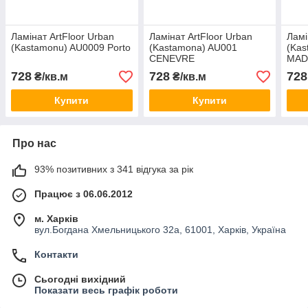
Ламінат ArtFloor Urban
Ламінат ArtFloor Urban
Ламі
(Kastamonu) AU0009 Porto
(Kastamona) AU001
(Kas
CENEVRE
MAD
728
728
728
₴/кв.м
₴/кв.м
Купити
Купити
Про нас
93% позитивних з 341 відгука за рік
Працює з 06.06.2012
м. Харків
вул.Богдана Хмельницького 32а, 61001, Харків, Україна
Контакти
Сьогодні вихідний
Показати весь графік роботи